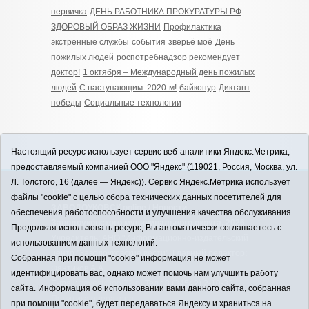
первичка
ДЕНЬ РАБОТНИКА ПРОКУРАТУРЫ РФ
ЗДОРОВЫЙ ОБРАЗ ЖИЗНИ
Профилактика
экстренные службы
события
зверьё моё
День
пожилых людей
роспотребнадзор рекомендует
доктор!
1 октября – Международный день пожилых
людей
С наступающим 2020-м!
байконур
Диктант
победы
Социальные технологии
Настоящий ресурс использует сервис веб-аналитики Яндекс.Метрика,
предоставляемый компанией ООО "Яндекс" (119021, Россия, Москва, ул.
Л. Толстого, 16 (далее — Яндекс)). Сервис Яндекс.Метрика использует
12+
файлы "cookie" с целью сбора технических данных посетителей для
ЗАВОДОУКОВСК online / Новости
обеспечения работоспособности и улучшения качества обслуживания.
Заводоуковского муниципального округа, 2026
Продолжая использовать ресурс, Вы автоматически соглашаетесь с
Учредитель: АНО "Информационно-издательский
использованием данных технологий.
центр "Заводоуковские вести". Главный редактор:
Собранная при помощи "cookie" информация не может
Фантиков А.А.
идентифицировать вас, однако может помочь нам улучшить работу
E-mail:
zavest@obl72.ru
Тел.: 8 (34542) 2-10-33
сайта. Информация об использовании вами данного сайта, собранная
Политика оператора
при помощи "cookie", будет передаваться Яндексу и храниться на