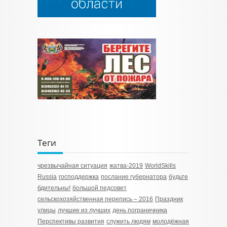
Теги
чрезвычайная ситуация
жатва-2019
WorldSkills
Russia
господдержка
послание губернатора
будьте
бдительны!
большой педсовет
сельскохозяйственная перепись – 2016
Праздник
улицы
лучшие из лучших
день пограничника
Перспективы развития
служить людям
молодёжная