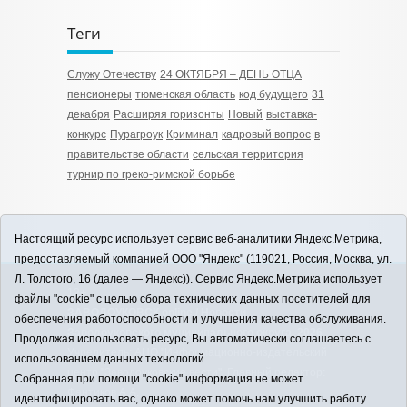
Теги
Служу Отечеству
24 ОКТЯБРЯ – ДЕНЬ ОТЦА
пенсионеры
тюменская область
код будущего
31
декабря
Расширяя горизонты
Новый
выставка-
конкурс
Пурагроук
Криминал
кадровый вопрос
в
правительстве области
сельская территория
турнир по греко-римской борьбе
Настоящий ресурс использует сервис веб-аналитики Яндекс.Метрика,
предоставляемый компанией ООО "Яндекс" (119021, Россия, Москва, ул.
Л. Толстого, 16 (далее — Яндекс)). Сервис Яндекс.Метрика использует
12+
файлы "cookie" с целью сбора технических данных посетителей для
ЗАВОДОУКОВСК online / Новости
обеспечения работоспособности и улучшения качества обслуживания.
Заводоуковского муниципального округа, 2026
Продолжая использовать ресурс, Вы автоматически соглашаетесь с
Учредитель: АНО "Информационно-издательский
использованием данных технологий.
центр "Заводоуковские вести". Главный редактор:
Собранная при помощи "cookie" информация не может
Фантиков А.А.
идентифицировать вас, однако может помочь нам улучшить работу