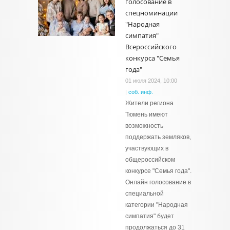
голосование в
спецноминации
"Народная
симпатия"
Всероссийского
конкурса "Семья
года"
01 июля 2024, 10:00
|
соб. инф.
Жители региона
Тюмень имеют
возможность
поддержать земляков,
участвующих в
общероссийском
конкурсе "Семья года".
Онлайн голосование в
специальной
категории "Народная
симпатия" будет
продолжаться до 31