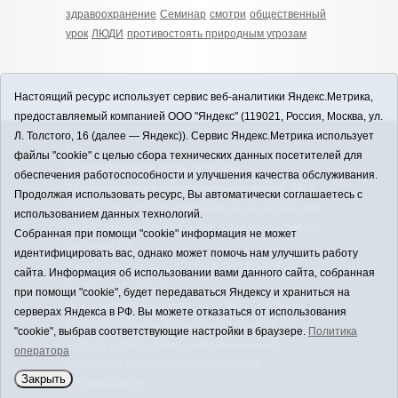
здравоохранение
Семинар
смотри
общественный
урок
ЛЮДИ
противостоять природным угрозам
Настоящий ресурс использует сервис веб-аналитики Яндекс.Метрика,
предоставляемый компанией ООО "Яндекс" (119021, Россия, Москва, ул.
Л. Толстого, 16 (далее — Яндекс)). Сервис Яндекс.Метрика использует
12+
файлы "cookie" с целью сбора технических данных посетителей для
ЗАВОДОУКОВСК online / Новости
обеспечения работоспособности и улучшения качества обслуживания.
Заводоуковского муниципального округа, 2026
Продолжая использовать ресурс, Вы автоматически соглашаетесь с
Учредитель: АНО "Информационно-издательский
использованием данных технологий.
центр "Заводоуковские вести". Главный редактор:
Собранная при помощи "cookie" информация не может
Фантиков А.А.
идентифицировать вас, однако может помочь нам улучшить работу
E-mail:
zavest@obl72.ru
Тел.: 8 (34542) 2-10-33
сайта. Информация об использовании вами данного сайта, собранная
Политика оператора
при помощи "cookie", будет передаваться Яндексу и храниться на
Регистрационный номер Эл № ФС 77-66397 от
серверах Яндекса в РФ. Вы можете отказаться от использования
14.07.2016г. выдан Федеральной службой по
"cookie", выбрав соответствующие настройки в браузере.
Политика
надзору в сфере связи, информационных
оператора
технологий и массовых коммуникаций
Закрыть
(Роскомнадзор)