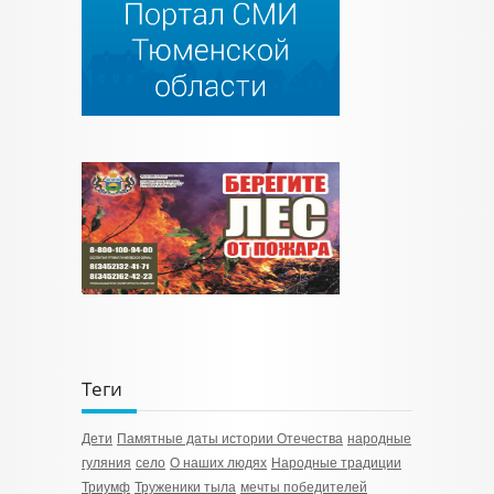
Теги
Дети
Памятные даты истории Отечества
народные
гуляния
село
О наших людях
Народные традиции
Триумф
Труженики тыла
мечты победителей