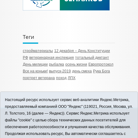
Теги
стройматериалы
12 декабря – День Конституции
РФ
ветеринарная инспекция
тотальный диктант
День милиции
рыбалка
осень жизни
Европротокол
Все на коньки!
выпуск-2019
день смеха
Рука Бога
портрет ветерана
поход
ЛПХ
Настоящий ресурс использует сервис веб-аналитики Яндекс.Метрика,
предоставляемый компанией ООО "Яндекс" (119021, Россия, Москва, ул.
Л. Толстого, 16 (далее — Яндекс)). Сервис Яндекс.Метрика использует
12+
файлы "cookie" с целью сбора технических данных посетителей для
ЗАВОДОУКОВСК online / Новости
обеспечения работоспособности и улучшения качества обслуживания.
Заводоуковского муниципального округа, 2026
Продолжая использовать ресурс, Вы автоматически соглашаетесь с