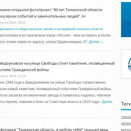
юмени открылся фотопроект "80 лет Тюменской области:
оха ярких событий и замечательных людей". 6+
густа 2024, 09:21
артамент по общественным связям и молодёжной политике области
асположен в историческом парке «Россия – моя история» в холле
ого этажа парка по адресу: улица Орджоникидзе, 47.
Далее →
аводоуковске на улице Свободы стоит памятник, посвящённый
ытиям Гражданской войны
густа 2024, 12:23
не 1984 года в Заводоуковске на улице Свободы торжественно
ыли новый памятник, посвящённый событиям Гражданской войны.
теле засияла пятиконечная звезда и появилась надпись: «Вечная
ть героям, павшим в боях за Советскую власть в 1919 году».
Далее
Тег
соцз
лите
нфопарке "Тюменская область, я люблю тебя!" прошел день
молод