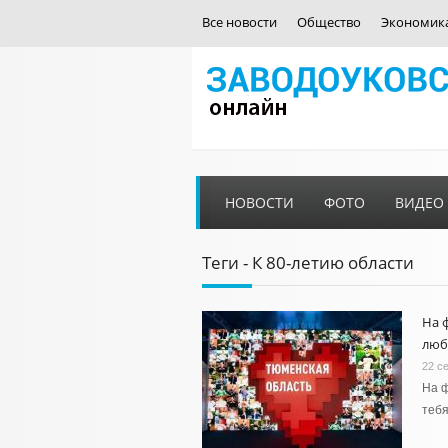
Все новости
Общество
Экономик
НОВОСТИ
ФОТО
ВИДЕО
Теги - К 80-летию области
На 
люб
22 с
На ф
тебя