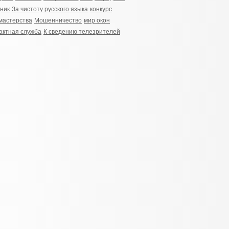
ник
За чистоту русского языка
конкурс
мастерства
Мошенничество
мир окон
актная служба
К сведению телезрителей