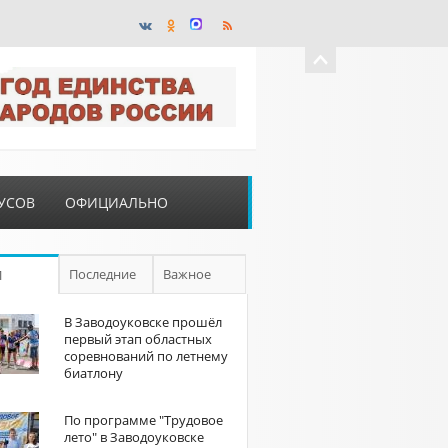
УСОВ
ОФИЦИАЛЬНО
Последние
Важное
П
В Заводоуковске прошёл
первый этап областных
соревнований по летнему
биатлону
По программе "Трудовое
лето" в Заводоуковске