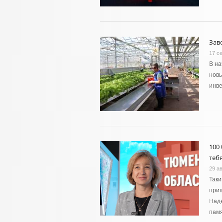
Зав
17 с
В на
новы
инве
100
тебя
29 ав
Таки
приш
Наде
памя