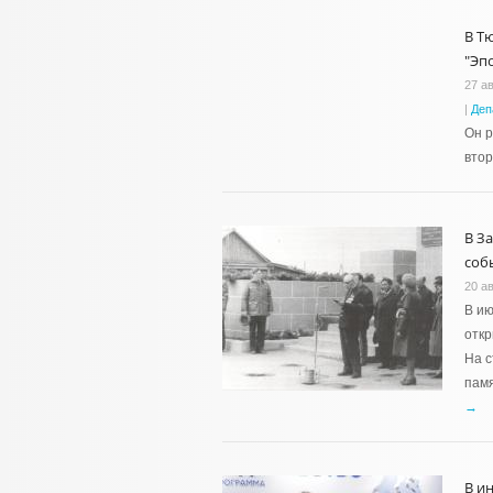
В Т
"Эп
27 ав
|
Деп
Он р
втор
В З
соб
20 ав
В ию
откр
На с
памя
→
В и