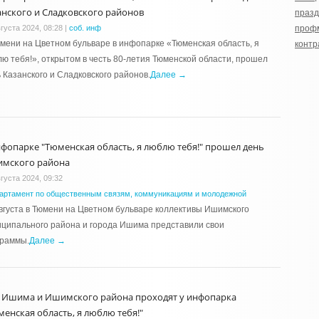
анского и Сладковского районов
празд
густа 2024, 08:28
|
соб. инф
проф
мени на Цветном бульваре в инфопарке «Тюменская область, я
контр
ю тебя!», открытом в честь 80-летия Тюменской области, прошел
 Казанского и Сладковского районов.
Далее →
нфопарке "Тюменская область, я люблю тебя!" прошел день
мского района
густа 2024, 09:32
артамент по общественным связям, коммуникациям и молодежной
вгуста в Тюмени на Цветном бульваре коллективы Ишимского
ципального района и города Ишима представили свои
граммы.
Далее →
 Ишима и Ишимского района проходят у инфопарка
менская область, я люблю тебя!"