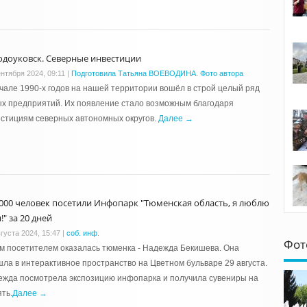
одоуковск. Северные инвестиции
ентября 2024, 09:11
|
Подготовила Татьяна ВОЕВОДИНА. Фото автора
чале 1990-х годов на нашей территории вошёл в строй целый ряд
х предприятий. Их появление стало возможным благодаря
стициям северных автономных округов.
Далее →
 000 человек посетили Инфопарк "Тюменская область, я люблю
!" за 20 дней
густа 2024, 15:47
|
соб. инф.
Фот
м посетителем оказалась тюменка - Надежда Бекишева. Она
ла в интерактивное пространство на Цветном бульваре 29 августа.
жда посмотрела экспозицию инфопарка и получила сувениры на
ть.
Далее →