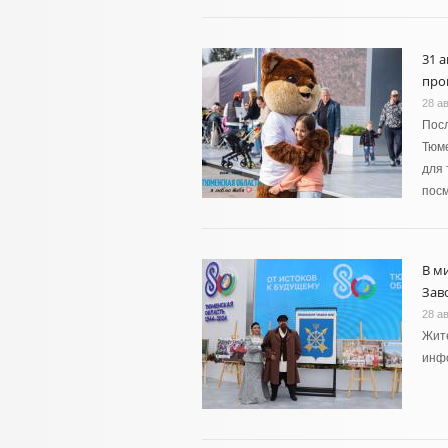
31 
про
28 ав
Посл
Тюме
для 
посм
В м
Зав
28 ав
Жите
инфо