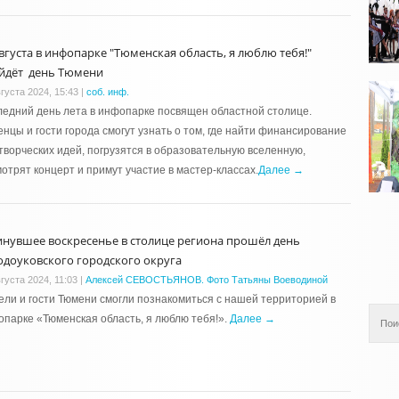
августа в инфопарке "Тюменская область, я люблю тебя!"
йдёт день Тюмени
густа 2024, 15:43
|
соб. инф.
едний день лета в инфопарке посвящен областной столице.
нцы и гости города смогут узнать о том, где найти финансирование
творческих идей, погрузятся в образовательную вселенную,
отрят концерт и примут участие в мастер-классах.
Далее →
инувшее воскресенье в столице региона прошёл день
одоуковского городского округа
густа 2024, 11:03
|
Алексей СЕВОСТЬЯНОВ. Фото Татьяны Воеводиной
ли и гости Тюмени смогли познакомиться с нашей территорией в
парке «Тюменская область, я люблю тебя!».
Далее →