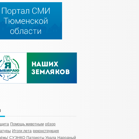
и
ащита
Помощь животным
обзор
ратуры
Итоги лета
реконструкция
ёжь!
СУЭНКО
Патриоты Урала
Народный