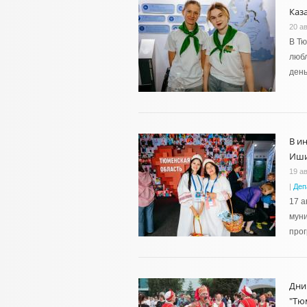
Каз
20 ав
В Тю
любл
день
В и
Иши
19 ав
|
Деп
17 а
муни
про
Дни
"Тю