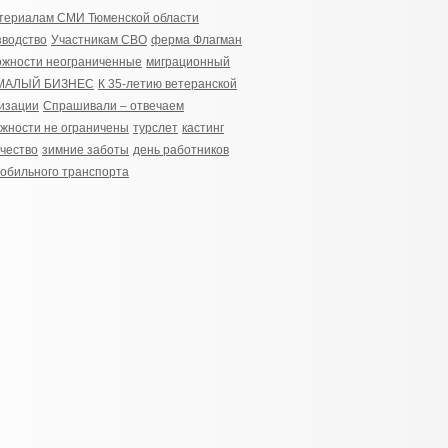
териалам СМИ Тюменской области
водство
Участникам СВО
ферма Флагман
жности неограниченные
миграционный
МАЛЫЙ БИЗНЕС
К 35-летию ветеранской
изации
Спрашивали – отвечаем
жности не ограничены
турслет
кастинг
чество
зимние заботы
день работников
обильного транспорта