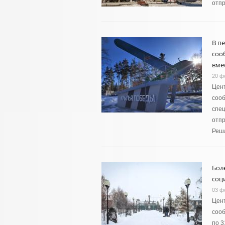
отпр
В п
соо
вме
20 ф
Цент
соо
спец
отпр
Реш
Бол
соц
03 ф
Цент
сооб
по 3