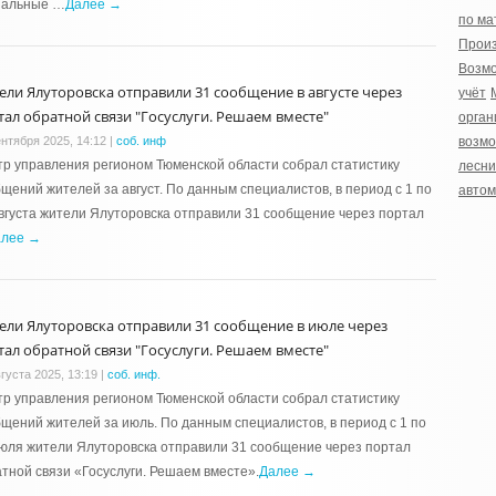
иальные …
Далее →
по ма
Произ
Возмо
ели Ялуторовска отправили 31 сообщение в августе через
учёт
тал обратной связи "Госуслуги. Решаем вместе"
орган
ентября 2025, 14:12
|
соб. инф
возмо
р управления регионом Тюменской области собрал статистику
лесни
щений жителей за август. По данным специалистов, в период с 1 по
автом
вгуста жители Ялуторовска отправили 31 сообщение через портал
алее →
ели Ялуторовска отправили 31 сообщение в июле через
тал обратной связи "Госуслуги. Решаем вместе"
густа 2025, 13:19
|
соб. инф.
р управления регионом Тюменской области собрал статистику
щений жителей за июль. По данным специалистов, в период с 1 по
юля жители Ялуторовска отправили 31 сообщение через портал
тной связи «Госуслуги. Решаем вместе».
Далее →