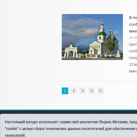
В п
соо
вме
18 и
Цент
сооб
спец
13 в
вмес
1
2
3
4
5
12+
Настоящий ресурс использует сервис веб-аналитики Яндекс.Метрика, пред
ЗАВОДОУКОВСК online / Новости Заводоу
"cookie" с целью сбора технических данных посетителей для обеспечени
Учредитель: АНО "Информационно-издатель
технологий.