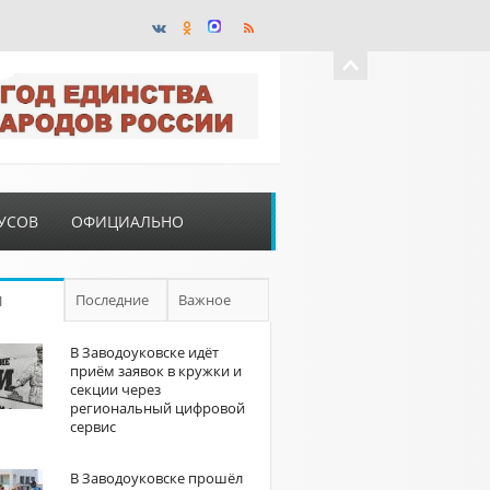
УСОВ
ОФИЦИАЛЬНО
Последние
Важное
П
В Заводоуковске идёт
приём заявок в кружки и
секции через
региональный цифровой
сервис
В Заводоуковске прошёл