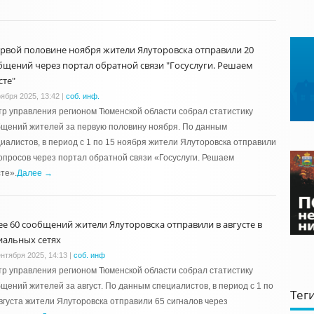
ервой половине ноября жители Ялуторовска отправили 20
бщений через портал обратной связи "Госуслуги. Решаем
сте"
оября 2025, 13:42
|
соб. инф.
р управления регионом Тюменской области собрал статистику
щений жителей за первую половину ноября. По данным
иалистов, в период с 1 по 15 ноября жители Ялуторовска отправили
опросов через портал обратной связи «Госуслуги. Решаем
те».
Далее →
ее 60 сообщений жители Ялуторовска отправили в августе в
иальных сетях
ентября 2025, 14:13
|
соб. инф
р управления регионом Тюменской области собрал статистику
щений жителей за август. По данным специалистов, в период с 1 по
Тег
вгуста жители Ялуторовска отправили 65 сигналов через