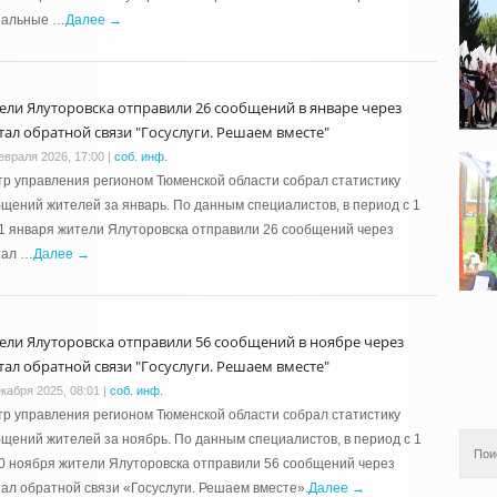
иальные …
Далее →
ели Ялуторовска отправили 26 сообщений в январе через
тал обратной связи "Госуслуги. Решаем вместе"
евраля 2026, 17:00
|
соб. инф.
р управления регионом Тюменской области собрал статистику
щений жителей за январь. По данным специалистов, в период с 1
1 января жители Ялуторовска отправили 26 сообщений через
тал …
Далее →
ели Ялуторовска отправили 56 сообщений в ноябре через
тал обратной связи "Госуслуги. Решаем вместе"
екабря 2025, 08:01
|
соб. инф.
р управления регионом Тюменской области собрал статистику
щений жителей за ноябрь. По данным специалистов, в период с 1
0 ноября жители Ялуторовска отправили 56 сообщений через
ал обратной связи «Госуслуги. Решаем вместе».
Далее →