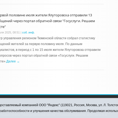
ервой половине июля жители Ялуторовска отправили 13
бщений через портал обратной связи "Госуслуги. Решаем
сте"
юля 2025, 08:51
|
соб. инф.
р управления регионом Тюменской области собрал статистику
щений жителей за первую половину июля. По данным
иалистов, в период с 1 по 15 июля жители Ялуторовска отправили
опросов через портал обратной связи «Госуслуги. Решаем
те».
Далее →
оставляемый компанией ООО "Яндекс" (119021, Россия, Москва, ул. Л. Толсто
ковского муниципального округа, 2026
я работоспособности и улучшения качества обслуживания. Продолжая использ
ский центр "Заводоуковские вести". Главный редактор: Фантиков А.А.