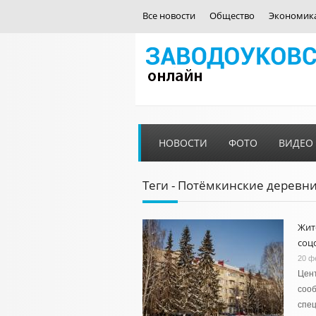
Все новости
Общество
Экономик
НОВОСТИ
ФОТО
ВИДЕО
Теги - Потёмкинские деревн
Жит
соц
20 ф
Цент
соо
спец