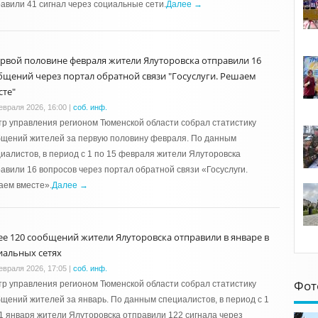
авили 41 сигнал через социальные сети.
Далее →
ервой половине февраля жители Ялуторовска отправили 16
бщений через портал обратной связи "Госуслуги. Решаем
сте"
евраля 2026, 16:00
|
соб. инф.
р управления регионом Тюменской области собрал статистику
бщений жителей за первую половину февраля. По данным
иалистов, в период с 1 по 15 февраля жители Ялуторовска
авили 16 вопросов через портал обратной связи «Госуслуги.
аем вместе».
Далее →
ее 120 сообщений жители Ялуторовска отправили в январе в
иальных сетях
евраля 2026, 17:05
|
соб. инф.
Фот
р управления регионом Тюменской области собрал статистику
щений жителей за январь. По данным специалистов, в период с 1
1 января жители Ялуторовска отправили 122 сигнала через