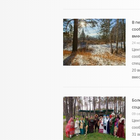
В п
соо
вме
24 н
Цент
сооб
спец
20 в
вмес
Бол
соц
09 с
Цент
сооб
31 а