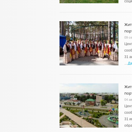
соц
Жит
пор
09 с
Цент
сооб
31 а
…
Д
Жит
пор
04 ав
Цент
сооб
31 и
обра