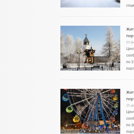
соц
Жит
пор
03 ф
Цент
сооб
по 3
пор
Жит
пор
15 д
Цент
сооб
по 3
порт