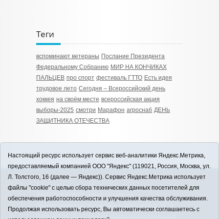
Теги
вспоминают ветераны
Послание Президента
Федеральному Собранию
МИР НА КОНЧИКАХ
ПАЛЬЦЕВ
про спорт
фестиваль ГТТО
Есть идея
трудовое лето
Сегодня – Всероссийский день
хоккея
на своём месте
всероссийская акция
выборы-2025
смотри
Марафон
агроснаб
ДЕНЬ
ЗАЩИТНИКА ОТЕЧЕСТВА
Настоящий ресурс использует сервис веб-аналитики Яндекс.Метрика,
предоставляемый компанией ООО "Яндекс" (119021, Россия, Москва, ул.
Л. Толстого, 16 (далее — Яндекс)). Сервис Яндекс.Метрика использует
12+
файлы "cookie" с целью сбора технических данных посетителей для
ЗАВОДОУКОВСК online / Новости
обеспечения работоспособности и улучшения качества обслуживания.
Заводоуковского муниципального округа, 2026
Продолжая использовать ресурс, Вы автоматически соглашаетесь с
Учредитель: АНО "Информационно-издательский