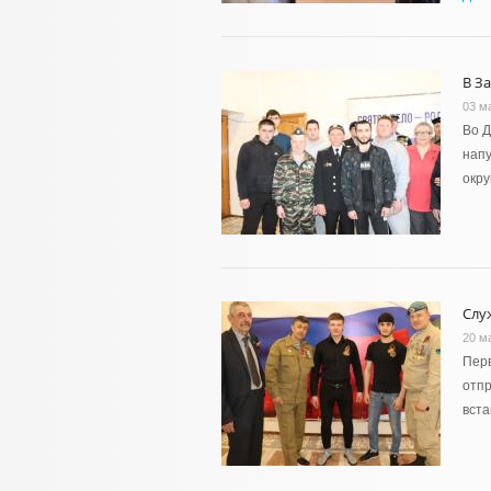
В З
03 м
Во Д
напу
окру
Слу
20 м
Перв
отпр
вста