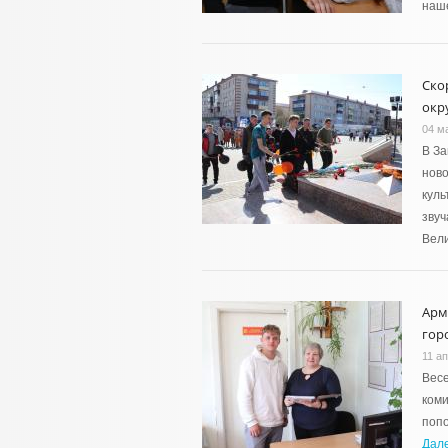
наше
Ско
окр
04 м
В За
ново
куль
звуч
Вел
Арм
гор
11 а
Весе
коми
попо
Дал