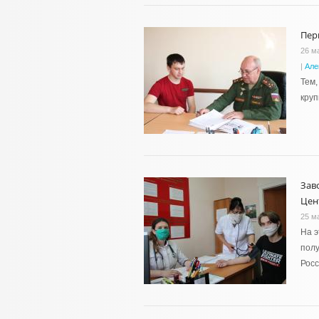
Пер
26 м
|
Але
Тем,
круп
Зав
Цен
25 м
На э
полу
Росс