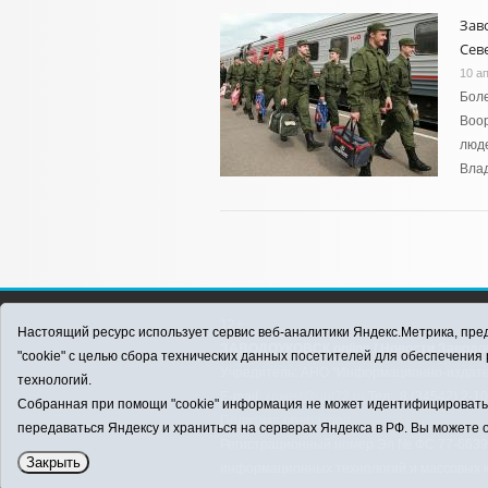
Зав
Сев
10 а
Боле
Воор
люде
Вла
12+
Настоящий ресурс использует сервис веб-аналитики Яндекс.Метрика, пред
ЗАВОДОУКОВСК online / Новости Заводоу
"cookie" с целью сбора технических данных посетителей для обеспечени
Учредитель: АНО "Информационно-издатель
технологий.
E-mail:
zavest@obl72.ru
Тел.: 8 (34542) 2-1
Собранная при помощи "cookie" информация не может идентифицировать в
Политика оператора
передаваться Яндексу и храниться на серверах Яндекса в РФ. Вы можете о
Регистрационный номер Эл № ФС 77-66397 
Закрыть
информационных технологий и массовых 