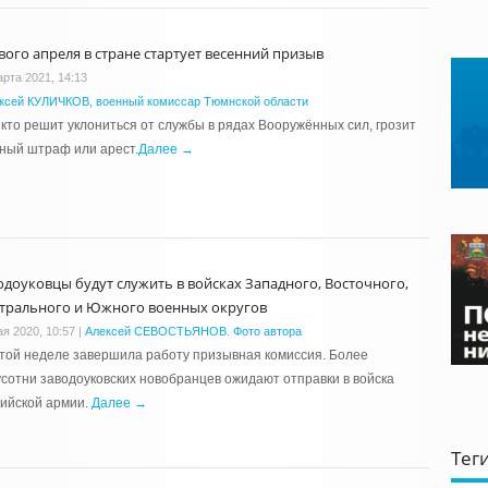
вого апреля в стране стартует весенний призыв
арта 2021, 14:13
ксей КУЛИЧКОВ, военный комиссар Тюмнской области
 кто решит уклониться от службы в рядах Вооружённых сил, грозит
ный штраф или арест.
Далее →
одоуковцы будут служить в войсках Западного, Восточного,
трального и Южного военных округов
ая 2020, 10:57
|
Алексей СЕВОСТЬЯНОВ. Фото автора
той неделе завершила работу призывная комиссия. Более
сотни заводоуковских новобранцев ожидают отправки в войска
ийской армии.
Далее →
Тег