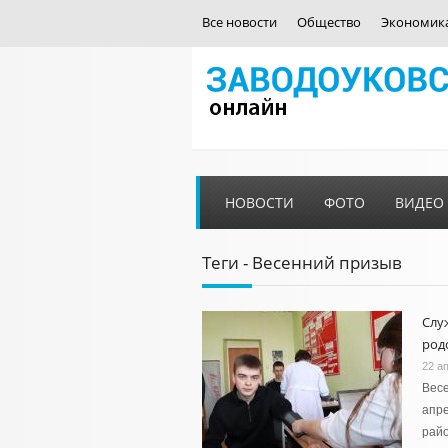
Все новости
Общество
Экономик
НОВОСТИ
ФОТО
ВИДЕО
Теги - Весенний призыв
Слу
род
22 а
Весе
апре
райо