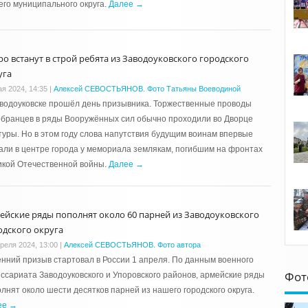
го муниципального округа.
Далее →
ро встанут в строй ребята из Заводоуковского городского
уга
ая 2024, 14:35
|
Алексей СЕВОСТЬЯНОВ. Фото Татьяны Воеводиной
водоуковске прошёл день призывника. Торжественные проводы
бранцев в ряды Вооружённых сил обычно проходили во Дворце
туры. Но в этом году слова напутствия будущим воинам впервые
али в центре города у мемориала землякам, погибшим на фронтах
икой Отечественной войны.
Далее →
ейские ряды пополнят около 60 парней из Заводоуковского
одского округа
преля 2024, 13:00
|
Алексей СЕВОСТЬЯНОВ. Фото автора
нний призыв стартовал в России 1 апреля. По данным военного
Фот
ссариата Заводоуковского и Упоровского районов, армейские ряды
лнят около шести десятков парней из нашего городского округа.
ее →