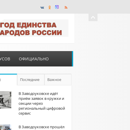
УСОВ
ОФИЦИАЛЬНО
Последние
Важное
П
В Заводоуковске идёт
приём заявок в кружки и
секции через
региональный цифровой
сервис
В Заводоуковске прошёл