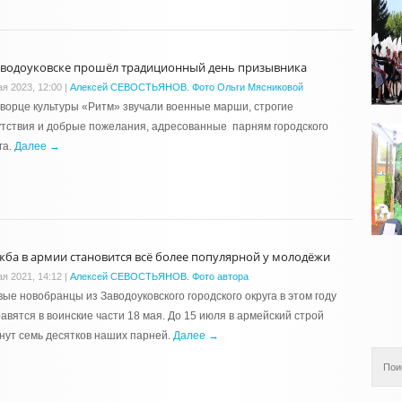
аводоуковске прошёл традиционный день призывника
ая 2023, 12:00
|
Алексей СЕВОСТЬЯНОВ. Фото Ольги Мясниковой
ворце культуры «Ритм» звучали военные марши, строгие
тствия и добрые пожелания, адресованные парням городского
га.
Далее →
жба в армии становится всё более популярной у молодёжи
ая 2021, 14:12
|
Алексей СЕВОСТЬЯНОВ. Фото автора
ые новобранцы из Заводоуковского городского округа в этом году
авятся в воинские части 18 мая. До 15 июля в армейский строй
нут семь десятков наших парней.
Далее →