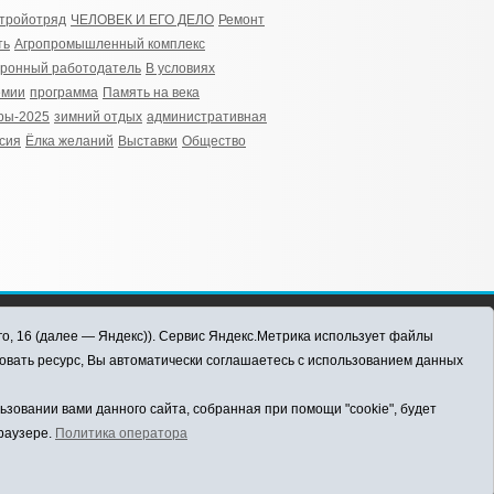
тройотряд
ЧЕЛОВЕК И ЕГО ДЕЛО
Ремонт
ть
Агропромышленный комплекс
ронный работодатель
В условиях
емии
программа
Память на века
ры-2025
зимний отдых
административная
сия
Ёлка желаний
Выставки
Общество
го, 16 (далее — Яндекс)). Сервис Яндекс.Метрика использует файлы
овать ресурс, Вы автоматически соглашаетесь с использованием данных
овании вами данного сайта, собранная при помощи "cookie", будет
браузере.
Политика оператора