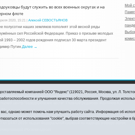
Мой с
одоуковцы будут служить во всех военных округах и на
Памя
ерном флоте
Элект
преля 2020, 15:21
|
Алексей СЕВОСТЬЯНОВ
панд
е полусотни наших земляков пополнят этой весной ряды
Выбо
ужённых сил Российской Федерации. Приказ о призыве молодых
комис
й 1993 – 2002 годов рождения подписал 30 марта президент
димир Путин.
Далее →
оставляемый компанией ООО "Яндекс" (119021, Россия, Москва, ул. Л. Толсто
ковского муниципального округа, 2026
я работоспособности и улучшения качества обслуживания. Продолжая использ
ский центр "Заводоуковские вести". Главный редактор: Фантиков А.А.
0-33
ас, однако может помочь нам улучшить работу сайта. Информация об использ
тказаться от использования "cookie", выбрав соответствующие настройки в 
от 14.07.2016г. выдан Федеральной службой по надзору в сфере связи,
коммуникаций (Роскомнадзор)