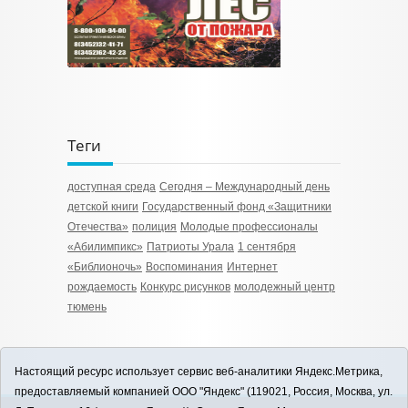
Теги
доступная среда
Сегодня – Международный день
детской книги
Государственный фонд «Защитники
Отечества»
полиция
Молодые профессионалы
«Абилимпикс»
Патриоты Урала
1 сентября
«Библионочь»
Воспоминания
Интернет
рождаемость
Конкурс рисунков
молодежный центр
тюмень
Настоящий ресурс использует сервис веб-аналитики Яндекс.Метрика,
предоставляемый компанией ООО "Яндекс" (119021, Россия, Москва, ул.