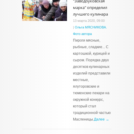
"Заводоуковская
марка" определил
лучшего кулинара
13 марта 2020, 09:00
|
Ольга МЯСНИКОВА.
Фото автора
Пироги мясные,
рыбные, сладкие... С
картошкой, курицей и
сыром. Порядка двух
десятков кулинарных
изделий представили
местные,
ялуторовские и
тюменские пекари на
окружной конкурс,
который стал
традиционной частью
Масленицы.
Далее →