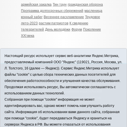
армейская закалка
Тин таун
гражданская оборона
Программа долгосрочных сбережений
масленица
конный забег
Весеннее расхламление
Трудовое
лето-2023
растим патриотов
К сведению
телезрителей
День молодёжи
Форум
Поколение
ХХI века
Настоящий ресурс использует сервис веб-аналитики Яндекс.Метрика,
предоставляемый компанией ООО "Яндекс" (119021, Россия, Москва, ул.
Л. Толстого, 16 (далее — Яндекс)). Сервис Яндекс.Метрика использует
12+
файлы "cookie" с целью сбора технических данных посетителей для
ЗАВОДОУКОВСК online / Новости
обеспечения работоспособности и улучшения качества обслуживания.
Заводоуковского муниципального округа, 2026
Продолжая использовать ресурс, Вы автоматически соглашаетесь с
Учредитель: АНО "Информационно-издательский
использованием данных технологий.
центр "Заводоуковские вести". Главный редактор:
Собранная при помощи "cookie" информация не может
Фантиков А.А.
идентифицировать вас, однако может помочь нам улучшить работу
E-mail:
zavest@obl72.ru
Тел.: 8 (34542) 2-10-33
сайта. Информация об использовании вами данного сайта, собранная
Политика оператора
при помощи "cookie", будет передаваться Яндексу и храниться на
Регистрационный номер Эл № ФС 77-66397 от
серверах Яндекса в РФ. Вы можете отказаться от использования