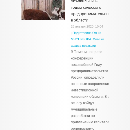
объявил 2020 -
годом сельского
предпринимательства
в области
28 января 2020, 10:04
|
Подготовила Ольга
МЯСНИКОВА. Фото из
архива редакции
В Тюмени на пресс-
конференции,
посвящённой Году
предпринимательства в
России, определили
основные направления
инвестиционной
концепции области. В её
основу войдут
муниципальные
разработки по
привлечению капитала в
региональную