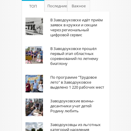
Последние
Важное
ТОП
В Заводоуковске идёт приём
заявок в кружки и секции
через региональный
цифровой сервис
В Заводоуковске прошёл
первый этап областных
соревнований по летнему
биатлону
По программе "Трудовое
лето" в Заводоуковске
выделено 1 220 рабочих мест
Заводоуковские воины-
десантники учат детей
Родину любить
Заводоуковцы из льготных
категорий населения