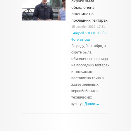
округе была
обмолочена
пшеница на
последних гектарах
15 октября 2019, 17:31
|
Андрей КОРОСТЕЛЁВ.
Фото автора
В среду, 9 октября, в
округе была
обмолочена пшеница
на последних гектарах
и тем самым
поставлена точка в
жатве зерновых,
зернобобовых и
технических
культур.
Далее →