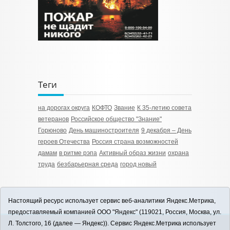
Теги
на дорогах округа
КОФТО
Звание
К 35-летию совета
ветеранов
Российское общество "Знание"
Горюново
День машиностроителя
9 декабря – День
героев Отечества
Россия страна возможностей
дамам
в ритме рэпа
Активный образ жизни
охрана
труда
безбарьерная среда
город новый
Настоящий ресурс использует сервис веб-аналитики Яндекс.Метрика,
предоставляемый компанией ООО "Яндекс" (119021, Россия, Москва, ул.
Л. Толстого, 16 (далее — Яндекс)). Сервис Яндекс.Метрика использует