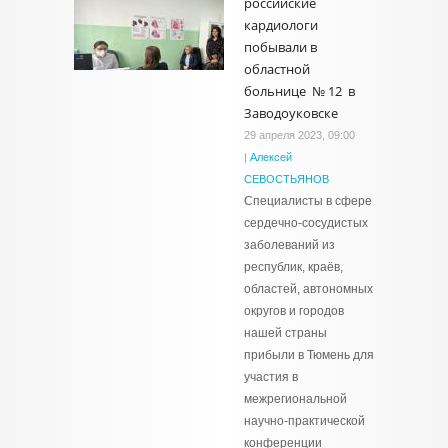
российские
кардиологи
побывали в
областной
больнице № 12 в
Заводоуковске
29 апреля 2023, 09:00
|
Алексей
СЕВОСТЬЯНОВ
Специалисты в сфере
сердечно-сосудистых
заболеваний из
республик, краёв,
областей, автономных
округов и городов
нашей страны
прибыли в Тюмень для
участия в
межрегиональной
научно-практической
конференции