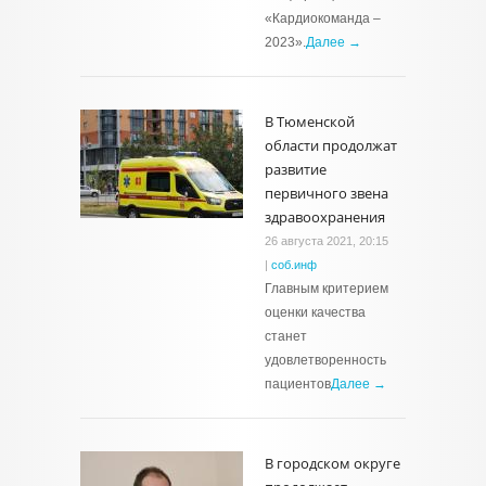
«Кардиокоманда –
2023».
Далее →
В Тюменской
области продолжат
развитие
первичного звена
здравоохранения
26 августа 2021, 20:15
|
соб.инф
Главным критерием
оценки качества
станет
удовлетворенность
пациентов
Далее →
В городском округе