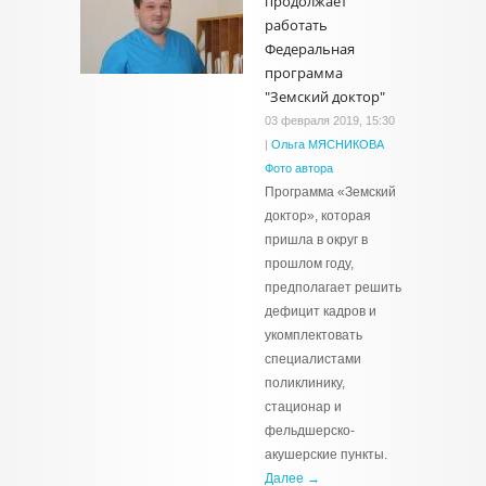
продолжает
работать
Федеральная
программа
"Земский доктор"
03 февраля 2019, 15:30
|
Ольга МЯСНИКОВА
Фото автора
Программа «Земский
доктор», которая
пришла в округ в
прошлом году,
предполагает решить
дефицит кадров и
укомплектовать
специалистами
поликлинику,
стационар и
фельдшерско-
акушерские пункты.
Далее →