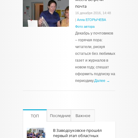
почта
16 декабря 2016, 14:48
|
Алла ЕГОРЫЧЕВА
Фото автора
Декабрь у почтовиков
– горячая пора:
читатели, рискуя
остаться без любимых
газет и журналов в
новом году, спешат
оформить подписку на
периодику.
Далее →
Последние
Важное
ТОП
В Заводоуковске прошёл
первый этап областных