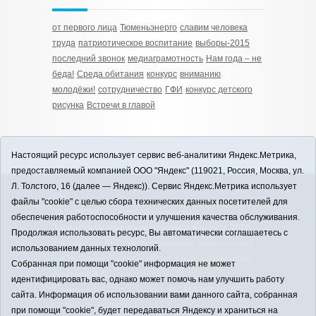
от первого лица
Тюменьэнерго
славим человека
труда
патриотическое воспитание
выборы-2015
последний звонок
медиаграмотность
Нам года – не
беда!
Среда обитания
конкурс
вниманию
молодёжи!
сотрудничество
ГФИ
конкурс детского
рисунка
Встречи в главой
Настоящий ресурс использует сервис веб-аналитики Яндекс.Метрика,
предоставляемый компанией ООО "Яндекс" (119021, Россия, Москва, ул.
Л. Толстого, 16 (далее — Яндекс)). Сервис Яндекс.Метрика использует
12+
файлы "cookie" с целью сбора технических данных посетителей для
ЗАВОДОУКОВСК online / Новости
обеспечения работоспособности и улучшения качества обслуживания.
Заводоуковского муниципального округа, 2026
Продолжая использовать ресурс, Вы автоматически соглашаетесь с
Учредитель: АНО "Информационно-издательский
использованием данных технологий.
центр "Заводоуковские вести". Главный редактор:
Собранная при помощи "cookie" информация не может
Фантиков А.А.
идентифицировать вас, однако может помочь нам улучшить работу
E-mail:
zavest@obl72.ru
Тел.: 8 (34542) 2-10-33
сайта. Информация об использовании вами данного сайта, собранная
Политика оператора
при помощи "cookie", будет передаваться Яндексу и храниться на