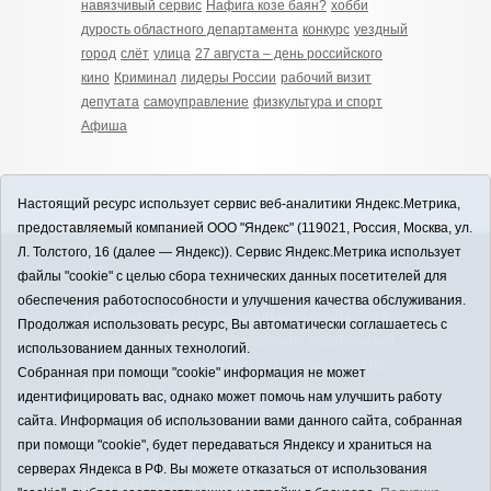
навязчивый сервис
Нафига козе баян?
хобби
дурость областного департамента
конкурс
уездный
город
слёт
улица
27 августа – день российского
кино
Криминал
лидеры России
рабочий визит
депутата
самоуправление
физкультура и спорт
Афиша
Настоящий ресурс использует сервис веб-аналитики Яндекс.Метрика,
предоставляемый компанией ООО "Яндекс" (119021, Россия, Москва, ул.
Л. Толстого, 16 (далее — Яндекс)). Сервис Яндекс.Метрика использует
12+
файлы "cookie" с целью сбора технических данных посетителей для
ЗАВОДОУКОВСК online / Новости
обеспечения работоспособности и улучшения качества обслуживания.
Заводоуковского муниципального округа, 2026
Продолжая использовать ресурс, Вы автоматически соглашаетесь с
Учредитель: АНО "Информационно-издательский
использованием данных технологий.
центр "Заводоуковские вести". Главный редактор:
Собранная при помощи "cookie" информация не может
Фантиков А.А.
идентифицировать вас, однако может помочь нам улучшить работу
E-mail:
zavest@obl72.ru
Тел.: 8 (34542) 2-10-33
сайта. Информация об использовании вами данного сайта, собранная
Политика оператора
при помощи "cookie", будет передаваться Яндексу и храниться на
Регистрационный номер Эл № ФС 77-66397 от
серверах Яндекса в РФ. Вы можете отказаться от использования
14.07.2016г. выдан Федеральной службой по