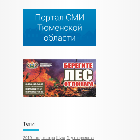
Теги
2019 – год театра
Щука
Год творчества