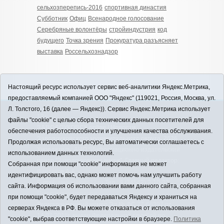
сельхозперепись-2016
спортивная династия
Субботник
Офиц
Всенародное голосование
Серебряные волонтёры
стройиндустрия
код
будущего
Точка зрения
Прокуратура разъясняет
выставка
Россельхознадзор
Настоящий ресурс использует сервис веб-аналитики Яндекс.Метрика,
предоставляемый компанией ООО "Яндекс" (119021, Россия, Москва, ул.
Л. Толстого, 16 (далее — Яндекс)). Сервис Яндекс.Метрика использует
12+
файлы "cookie" с целью сбора технических данных посетителей для
ЗАВОДОУКОВСК online / Новости
обеспечения работоспособности и улучшения качества обслуживания.
Заводоуковского муниципального округа, 2026
Продолжая использовать ресурс, Вы автоматически соглашаетесь с
Учредитель: АНО "Информационно-издательский
использованием данных технологий.
центр "Заводоуковские вести". Главный редактор:
Собранная при помощи "cookie" информация не может
Фантиков А.А.
идентифицировать вас, однако может помочь нам улучшить работу
E-mail:
zavest@obl72.ru
Тел.: 8 (34542) 2-10-33
сайта. Информация об использовании вами данного сайта, собранная
Политика оператора
при помощи "cookie", будет передаваться Яндексу и храниться на
Регистрационный номер Эл № ФС 77-66397 от
серверах Яндекса в РФ. Вы можете отказаться от использования
14.07.2016г. выдан Федеральной службой по
"cookie", выбрав соответствующие настройки в браузере.
Политика