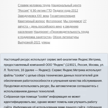
Славим человека труда
Национальный центр
"Россия"
К 90-летию ГТО
Педагог года-2012
Заводоуковск XXI века
Госавтоинспекция
Квартирный вопрос
Фотопроект
Мы гордимся!
27
августа – день российского кино
к сведению
населения
Нацпроект «Производительность труда
и поддержка занятости»
Обзор литературы
Выпускной-2021
улицы
Настоящий ресурс использует сервис веб-аналитики Яндекс.Метрика,
предоставляемый компанией ООО "Яндекс" (119021, Россия, Москва, ул.
Л. Толстого, 16 (далее — Яндекс)). Сервис Яндекс.Метрика использует
12+
файлы "cookie" с целью сбора технических данных посетителей для
ЗАВОДОУКОВСК online / Новости
обеспечения работоспособности и улучшения качества обслуживания.
Заводоуковского муниципального округа, 2026
Продолжая использовать ресурс, Вы автоматически соглашаетесь с
Учредитель: АНО "Информационно-издательский
использованием данных технологий.
центр "Заводоуковские вести". Главный редактор:
Собранная при помощи "cookie" информация не может
Фантиков А.А.
идентифицировать вас, однако может помочь нам улучшить работу
E-mail:
zavest@obl72.ru
Тел.: 8 (34542) 2-10-33
сайта. Информация об использовании вами данного сайта, собранная