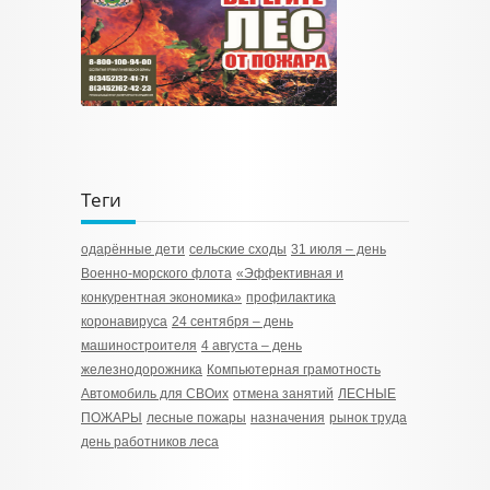
Теги
одарённые дети
сельские сходы
31 июля – день
Военно-морского флота
«Эффективная и
конкурентная экономика»
профилактика
коронавируса
24 сентября – день
машиностроителя
4 августа – день
железнодорожника
Компьютерная грамотность
Автомобиль для СВОих
отмена занятий
ЛЕСНЫЕ
ПОЖАРЫ
лесные пожары
назначения
рынок труда
день работников леса