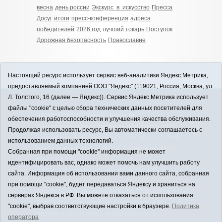
весна
день россии
Экскурс в искусство
Пресса
Досуг
итоги
пресс-конференция
адреса
победителей
2026 год
лучший токарь
Поступок
Дорожная безопасность
Православие
Настоящий ресурс использует сервис веб-аналитики Яндекс.Метрика,
предоставляемый компанией ООО "Яндекс" (119021, Россия, Москва, ул.
Л. Толстого, 16 (далее — Яндекс)). Сервис Яндекс.Метрика использует
12+
файлы "cookie" с целью сбора технических данных посетителей для
ЗАВОДОУКОВСК online / Новости
обеспечения работоспособности и улучшения качества обслуживания.
Заводоуковского муниципального округа, 2026
Продолжая использовать ресурс, Вы автоматически соглашаетесь с
Учредитель: АНО "Информационно-издательский
использованием данных технологий.
центр "Заводоуковские вести". Главный редактор:
Собранная при помощи "cookie" информация не может
Фантиков А.А.
идентифицировать вас, однако может помочь нам улучшить работу
E-mail:
zavest@obl72.ru
Тел.: 8 (34542) 2-10-33
сайта. Информация об использовании вами данного сайта, собранная
Политика оператора
при помощи "cookie", будет передаваться Яндексу и храниться на
Регистрационный номер Эл № ФС 77-66397 от
серверах Яндекса в РФ. Вы можете отказаться от использования
14.07.2016г. выдан Федеральной службой по
"cookie", выбрав соответствующие настройки в браузере.
Политика
надзору в сфере связи, информационных
оператора