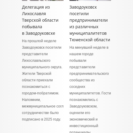
Делегация из
Заводоуковск
Лихославля
посетили
Тверской области
предприниматели
побывала
из различных
в Заводоуковске
муниципалитетов
Тюменской области
На прошлой неделе
Заводоуковск посетили
На минувшей неделе в
представители
нашем городе
Лихославльского
побывали
муниципального округа.
представители
Жители Тверской
предпринимательского
области приехали
сообщества из
познакомиться с
соседних
городом-побратимом.
муниципалитетов. Гости
Напомним,
познакомились с
межмуниципальное соглашение о
Заводоуковском,
сотрудничестве было
оценили его
подписано в 2025 году.
экономический и
инвестиционный
потенциалы.