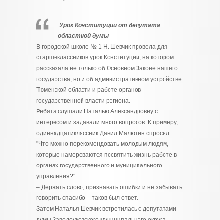
Урок Конституции от депутата
областной думы
В городской школе № 1 Н. Шевчик провела для
старшеклассников урок Конституции, на котором
рассказала не только об Основном Законе нашего
государства, но и об административном устройстве
Тюменской области и работе органов
государственной власти региона.
Ребята слушали Наталью Александровну с
интересом и задавали много вопросов. К примеру,
одиннадцатиклассник Данил Малютин спросил:
"Что можно порекомендовать молодым людям,
которые намереваются посвятить жизнь работе в
органах государственного и муниципального
управления?"
– Держать слово, признавать ошибки и не забывать
говорить спасибо – таков был ответ.
Затем Наталья Шевчик встретилась с депутатами
думы Заводоуковского муниципального округа,