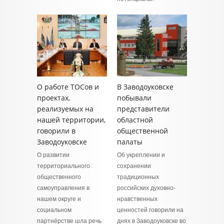
О работе ТОСов и
В Заводоуковске
проектах,
побывали
реализуемых на
представители
нашей территории,
областной
говорили в
общественной
Заводоуковске
палаты
О развитии
Об укреплении и
территориального
сохранении
общественного
традиционных
самоуправления в
российских духовно-
нашем округе и
нравственных
социальном
ценностей говорили на
партнёрстве шла речь
днях в Заводоуковске во