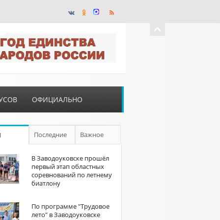
УСОВ
ОФИЦИАЛЬНО
Последние
Важное
П
В Заводоуковске прошёл
первый этап областных
соревнований по летнему
биатлону
По программе "Трудовое
лето" в Заводоуковске