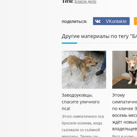
Теги:
Благое дело
VKontakte
ПОДЕЛИТЬСЯ:
Другие материалы по тегу "Б
Заводоуковцы,
Этому
спасите уличного
симпатично
пса!
по кличке З
восемь мес
Этого симпатичного пса
ждёт новых
бросили хозяева, когда
владельцев
съезжали со съёмной
квартиры. Теперь он - …
Рост в холке -