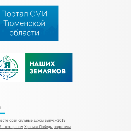
и
месте
орви
сильные духом
выпуск-2019
 – ветеранам
Хроника Победы
наркотики