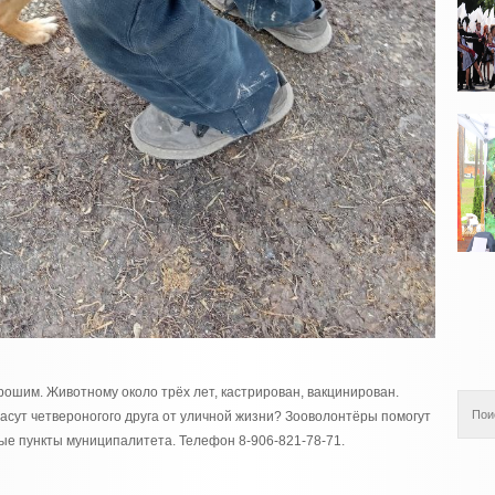
рошим. Животному около трёх лет, кастрирован, вакцинирован.
асут четвероногого друга от уличной жизни? Зооволонтёры помогут
ные пункты муниципалитета. Телефон 8-906-821-78-71.