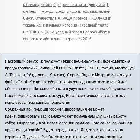
казачий диктант
бди!
рабочий визит депутата
1
октября – Международный день пожилых людей
Служу Отечеству
НАГРАДА
прогноз
НКО
лучший
токарь
Удивительная история
Народный театр
СУЭНКО
ВЦИОМ
уездный город
Всероссийская
сельскохозяйственная перепись-2016
Настоящий ресурс использует сервис веб-аналитики Яндекс.Метрика,
предоставляемый компанией ООО "Яндекс" (119021, Россия, Москва, ул.
Л. Толстого, 16 (далее — Яндекс)). Сервис Яндекс.Метрика использует
12+
файлы "cookie" с целью сбора технических данных посетителей для
ЗАВОДОУКОВСК online / Новости
обеспечения работоспособности и улучшения качества обслуживания.
Заводоуковского муниципального округа, 2026
Продолжая использовать ресурс, Вы автоматически соглашаетесь с
Учредитель: АНО "Информационно-издательский
использованием данных технологий.
центр "Заводоуковские вести". Главный редактор:
Собранная при помощи "cookie" информация не может
Фантиков А.А.
идентифицировать вас, однако может помочь нам улучшить работу
E-mail:
zavest@obl72.ru
Тел.: 8 (34542) 2-10-33
сайта. Информация об использовании вами данного сайта, собранная
Политика оператора
при помощи "cookie", будет передаваться Яндексу и храниться на
Регистрационный номер Эл № ФС 77-66397 от
серверах Яндекса в РФ. Вы можете отказаться от использования