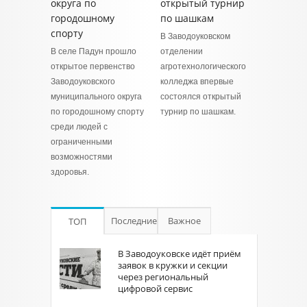
округа по
открытый турнир
городошному
по шашкам
спорту
В Заводоуковском
В селе Падун прошло
отделении
открытое первенство
агротехнологического
Заводоуковского
колледжа впервые
муниципального округа
состоялся открытый
по городошному спорту
турнир по шашкам.
среди людей с
ограниченными
возможностями
здоровья.
Последние
Важное
ТОП
В Заводоуковске идёт приём
заявок в кружки и секции
через региональный
цифровой сервис