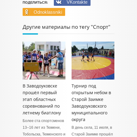
VKontakte
ПОДЕЛИТЬСЯ:
Odnoklassniki
Другие материалы по тегу "Спорт"
В Заводоуковске
Турнир под
прошёл первый
открытым небом в
этап областных
Старой Заимке
соревнований по
Заводоуковского
летнему биатлону
муниципального
округа
Более ста спортсменов
13–16 лет из Тюмени,
В день села, 11 июля, в
Тобольска, Тюменского и
Старой Заимке прошёл