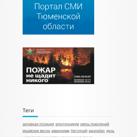
Теги
активная позиция
агротехникум
связь поколений
крымская весна
аквагримм
Автограф
каннабис
день