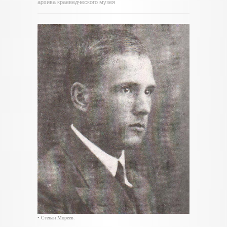
архива краеведческого музея
• Степан Мореев.