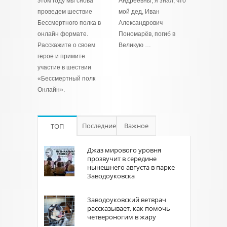
этом году мы снова
Андреевны, я знал, что
проведем шествие
мой дед, Иван
Бессмертного полка в
Александрович
онлайн формате.
Пономарёв, погиб в
Расскажите о своем
Великую …
герое и примите
участие в шествии
«Бессмертный полк
Онлайн».
Последние
Важное
ТОП
Джаз мирового уровня
прозвучит в середине
нынешнего августа в парке
Заводоуковска
Заводоуковский ветврач
рассказывает, как помочь
четвероногим в жару