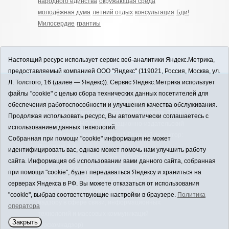
народного единства
окружающая среда
молодёжная дума
летний отдых
консультация
Бди!
Милосердие
грантиы
Настоящий ресурс использует сервис веб-аналитики Яндекс.Метрика,
предоставляемый компанией ООО "Яндекс" (119021, Россия, Москва, ул.
Л. Толстого, 16 (далее — Яндекс)). Сервис Яндекс.Метрика использует
12+
файлы "cookie" с целью сбора технических данных посетителей для
ЗАВОДОУКОВСК online / Новости
обеспечения работоспособности и улучшения качества обслуживания.
Заводоуковского муниципального округа, 2026
Продолжая использовать ресурс, Вы автоматически соглашаетесь с
Учредитель: АНО "Информационно-издательский
использованием данных технологий.
центр "Заводоуковские вести". Главный редактор:
Собранная при помощи "cookie" информация не может
Фантиков А.А.
идентифицировать вас, однако может помочь нам улучшить работу
E-mail:
zavest@obl72.ru
Тел.: 8 (34542) 2-10-33
сайта. Информация об использовании вами данного сайта, собранная
Политика оператора
при помощи "cookie", будет передаваться Яндексу и храниться на
Регистрационный номер Эл № ФС 77-66397 от
серверах Яндекса в РФ. Вы можете отказаться от использования
14.07.2016г. выдан Федеральной службой по
"cookie", выбрав соответствующие настройки в браузере.
Политика
надзору в сфере связи, информационных
оператора
технологий и массовых коммуникаций
Закрыть
(Роскомнадзор)