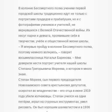
В колонне Бессмертного полка ученики первой
городской школы традиционно идут не только с
портретами прадедов и прабабушек, но и с
фотографиями учеников и учителей, не
вернувшихся с Великой Отечественной войны. Их
несут парни и девчата, проявившие себя в
творчестве, учёбе и общественной жизни школы.
– Я впервые пройду в колонне Бессмертного полка,
поэтому немного волнуюсь, – говорит
восьмиклассница Наталья Баринова. – Мне
доверили нести портрет учителя нашей школы
Степана Григорьевича Мореева, о котором я много
знаю.
Степан Мореев, сын первого председателя
Новозаимского совета крестьянских депутатов,
осиротел во младенчестве – его отца в июне 1919
года убили колчаковцы. Степан учился на одни
пятёрки, играл на струнных инструментах, умел
рисовать. Он был хорошим шахматистом и в 1936